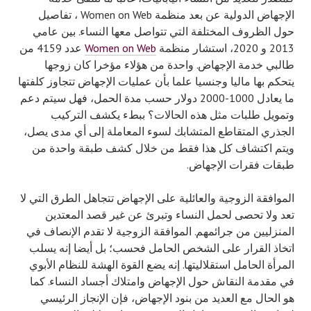
الإجهاض الدولية عن بعد منظمة Women on Web ، تفاصيل
حول الظروف المختلفة التي تتواصل معها النساء. بين عامي
2013 و 2020، استشار منظمة
Women on Web
عدد 4159 من
طالبي خدمة الإجهاض. واحدة من هؤلاء مؤخرا كان زوجها
يتحكم بها ماليا وجنسيا علما بأن عمليات الإجهاض تتجاوز كلفتها
ما يعادل 1000-2000 دولار حسب مدة الحمل، فهل سيتم دعم
وتمويل طلبات مثل هذه الحالات؟ ببطء يكشف التركيب
الجذري المتقاطع المتشابك لسوء المعاملة إلى أي مدى يصل،
ويتم اكتشاف كل هذا فقط من خلال كشف طبقة واحدة من
طبقات فقرات الإجهاض.
الموافقة الزوجية والعائلية على الإجهاض تتجاهل الطرق التي لا
تعد ولا تحصى لحمل النساء وتبرئ عن غير قصد المعتدين
المنزليين من جرائمهم. الموافقة الزوجية لا تقدم الإنصاف في
اتخاذ القرار على الشخص الحامل فحسب؛ بل أيضا إنه يسلب
المرأة الحامل استقلاليتها. إنه يضع القوة الهشة للنظام الأبوي
في مقدمة النقاش حول الإجهاض وامتلاك أجساد النساء. كما
هو الحال مع العديد من بنود الإجهاض، فإن الإنجاز الرئيسي