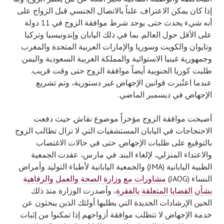
إذا كان يمكن الاعتراف علناً بالاتصال الجنسي قبل الزواج على
أنه شيء يحدث حتى. يوجد شرط موافقة الزوج في 11 دولة
على الأقل حول العالم. بما في ذلك اليابان وإندونيسيا وتركيا
وتايوان والكويت وسوريا والإمارات العربية المتحدة والمغرب
وجمهورية غينيا الاستوائية والمملكة العربية السعودية واليمن.
طلبت كوريا الجنوبية أيضاً موافقة الزوج حتى وقت قريب.
عندما اعتُبرت قوانين الإجهاض غير دستورية، وتم تشريع
الإجهاض في ديسمبر الماضي.
أصبحت موافقة الزوج مؤخراً موضوع نقاش. حيث دفعت
الاحتجاجات في اليابان المستشفيات التي لا تزال تطالب الزوج
بالتوقيع على طلبات الإجهاض. حتى في حالات الاغتصاب
والاعتداء المنزلي، لإلغاء البند. في مارس، عقدت الجمعية
الطبية اليابانية (JMA) والجمعية اليابانية لأطباء التوليد وأمراض
النساء (JAOG)
مشاورات مع وزارة الصحة والعمل والرفاهية
بشأن القضايا المتعلقة بالفقرة
، وأصدرت الوزارة منذ ذلك
الحين الإرشادات الجديدة التي يطلبها أولئك الذين يبحثون عن
خدمة الإجهاض لا تتطلب موافقة أزواجهم إذا تمكنوا من إثبات