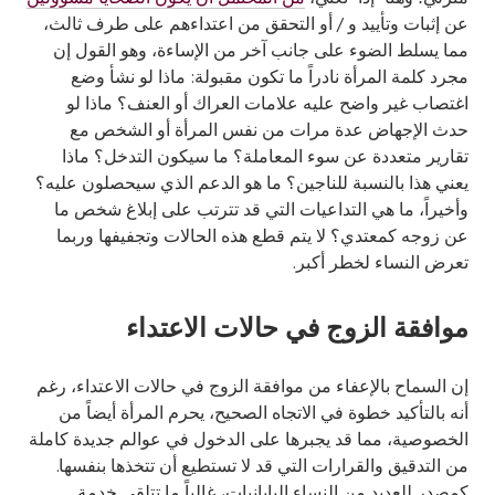
عن إثبات وتأييد و / أو التحقق من اعتداءهم على طرف ثالث،
مما يسلط الضوء على جانب آخر من الإساءة، وهو القول إن
مجرد كلمة المرأة نادراً ما تكون مقبولة: ماذا لو نشأ وضع
اغتصاب غير واضح عليه علامات العراك أو العنف؟ ماذا لو
حدث الإجهاض عدة مرات من نفس المرأة أو الشخص مع
تقارير متعددة عن سوء المعاملة؟ ما سيكون التدخل؟ ماذا
يعني هذا بالنسبة للناجين؟ ما هو الدعم الذي سيحصلون عليه؟
وأخيراً، ما هي التداعيات التي قد تترتب على إبلاغ شخص ما
عن زوجه كمعتدي؟ لا يتم قطع هذه الحالات وتجفيفها وربما
تعرض النساء لخطر أكبر.
موافقة الزوج في حالات الاعتداء
إن السماح بالإعفاء من موافقة الزوج في حالات الاعتداء، رغم
أنه بالتأكيد خطوة في الاتجاه الصحيح، يحرم المرأة أيضاً من
الخصوصية، مما قد يجبرها على الدخول في عوالم جديدة كاملة
من التدقيق والقرارات التي قد لا تستطيع أن تتخذها بنفسها.
كمصدر للعديد من النساء اليابانيات، غالباً ما تتلقى خدمة