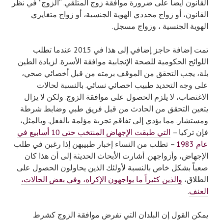
القانون أيضاً على ضرورة موافقة زوج المتلقي. “الزوج” في نظر
القانون، أو زواج محددي الهوية الجنسية، أو زواج متغايري
الهوية الجنسية ، وزواج مسجل.
تمت إضافة حاجز إضافي إلى هذا في 2015 عندما تطلب
اللوائح الحكومية للصحة الإنجابية موافقة الأسرة. لزيادة الطين
بلة، يجب التحقق من الموقف برمته من قبل أخصائي صحي،
على وجه التحديد طبيب اخصائي نسائي. بالنسبة لحالات
الاغتصاب، لا يلزم الحصول على موافقة الزوج. ولكن لا يزال
يتعين التحقق من الحادث من قبل فريق طبي وضابط شرطة
ومستشار. مما يؤدي إلى تفاقم تجربة مؤلمة بالفعل. وبالمثل،
فإن تركيا –
التي طبقت الإجهاض المنتخب حتى 10 أسابيع في
عام 1983
– تطلب من النساء إخبار طبيبهن إذا رغبن في طلب
الإجهاض، وأزواجهن. أشارت الأبحاث الحديثة إلى أن هذا كان
صعباً بشكل خاص بالنسبة لأولئك الذين يحاولون الحصول على
الطلاق،
والذين كثيراً ما يواجهون الإكراه، وفي بعض الحالات،
العنف
.
يمكن القول إن البلدان التي تفرض موافقة الزوج كشرط