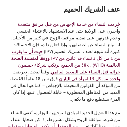
عنف الشريك الحميم
حُرمت النساء من خدمة الإجهاض من قبل مرافق متعددة
وأُجبرن على الولادة حتى عند الاستشهاد بالاعتداء الجنسي
وعدم قدرتهن على تقديم موافقة الزوج. في كثير من الأحيان،
لن تبلغ النساء عن اغتصابهن، وإذا فعلن ذلك، فإن الاحتمالات
كبيرة أنه نتيجة لعنف الشريك الحميم (IPV)
حيث أن ما يقرب
من 1 من كل 3 نساء قد عانين من IPV ووفقاً لمنظمة الصحة
العالمية (WHO) ، 38٪ من الجميع. يرتكب شركاء حميمون
جرائم قتل النساء على الصعيد العالمي
. وفقاً لبحث، تعرضت
واحدة من كل 13 امرأة في اليابان
فوق سن 18 عاماً للاغتصاب.
من المؤكد أن القوانين المحيطة بالإجهاض – كما هو الحال في
العديد من المناطق المحظورة – قابلة للحصول عليها إذا كان
المرء يستطيع دفع ما يكفي.
مع هذا التعديل الجديد للمبادئ التوجيهية للوزارة، تُعفى النساء
من شرط موافقة الزوج بشكل مشروط، إذا كن ضحايا اعتداء
منزلي؛ وهنا “إذا” تعني،
من المحتمل أن يكون الضحايا مسؤولين