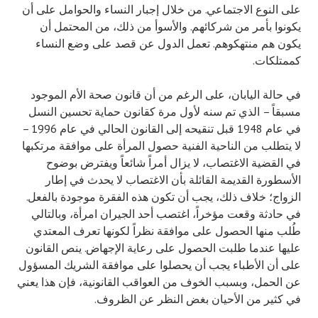
على النوع الاجتماعي. من خلال إجبار النساء والحوامل على أن
يكونوا بأمر من شركائهم. والأسوأ من ذلك، من المحتمل أن
يكون هم منتهكوهم. تعمل الدول عن قصد على وضع النساء
كممتلكات.
في حالة اليابان، على الرغم من أن قانون صحة الأم الموجود
مسبقاً – الذي تم سنه لأول مرة كقانون حماية تحسين النسل
في عام 1948 قبل تنقيحه إلى القانون الحالي في عام 1996 –
لا يتطلب من الناحية الفنية حصول المرأة على موافقة مرتكبها
في القضية الاغتصاب، لا يزال أمراً شائعاً ويفترض بوضوح
الأسطورة القديمة القائلة بأن الاغتصاب لا يحدث في إطار
الزواج؛ خلاف ذلك، يجب أن تكون هذه الفقرة موجودة بالفعل.
في حادثة وقعت مؤخراً، اغتصب أحد الجيران امرأة، وبالتالي
طُلب منها الحصول على موافقة نظراً لكونها تعرف المعتدي
عليها عندما طلبت الحصول على رعاية الإجهاض. ينص القانون
على أن الأطباء يجب أن يحصلوا على موافقة الشريك المسؤول
عن الحمل، وبسبب الخوف من العواقب القانونية، فإن هذا يعني
في كثير من الأحيان بغض النظر عن الظروف.